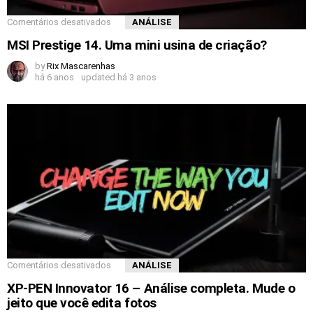
Comentários desativados
ANÁLISE
MSI Prestige 14. Uma mini usina de criação?
by
Rix Mascarenhas
há 6 anos
updated
há 3 anos
Comentários desativados
ANÁLISE
XP-PEN Innovator 16 – Análise completa. Mude o
jeito que você edita fotos