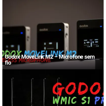
Godox MoveLink M2 – Microfone sem
fio