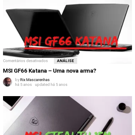
Comentários desativados
ANÁLISE
MSI GF66 Katana – Uma nova arma?
by
Rix Mascarenhas
há 5 anos
updated
há 5 anos