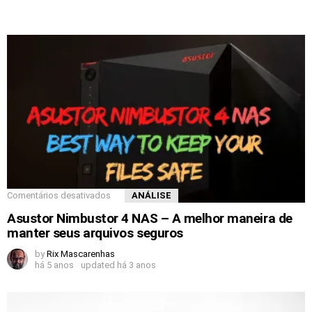
Comentários desativados
ANÁLISE
Asustor Nimbustor 4 NAS – A melhor maneira de
manter seus arquivos seguros
by
Rix Mascarenhas
há 5 anos
updated
há 3 anos