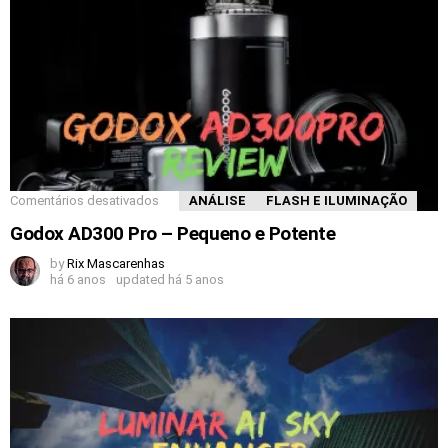
Comentários desativados
ANÁLISE
FLASH E ILUMINAÇÃO
Godox AD300 Pro – Pequeno e Potente
by
Rix Mascarenhas
há 6 anos
updated
há 5 anos