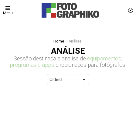
L
Menu
You are here:
Home
Análise
ANÁLISE
Sessão destinada a analise de
equipamentos
,
programas e apps
direcionados para fotógrafos.