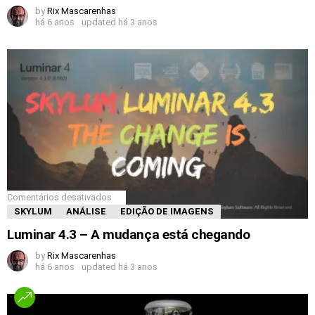
by
Rix Mascarenhas
há 6 anos
updated
há 3 anos
Comentários desativados
SKYLUM
ANÁLISE
EDIÇÃO DE IMAGENS
Luminar 4.3 – A mudança está chegando
by
Rix Mascarenhas
há 6 anos
updated
há 3 anos