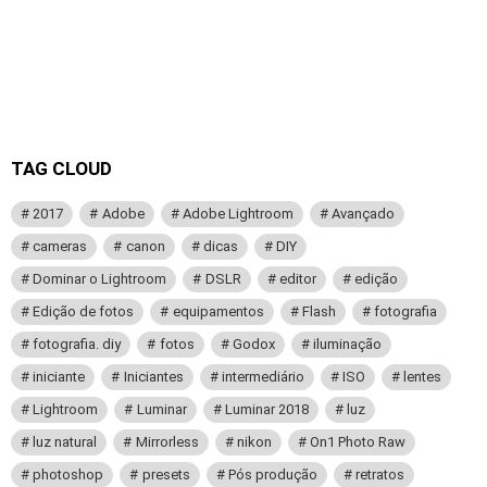
TAG CLOUD
2017
Adobe
Adobe Lightroom
Avançado
cameras
canon
dicas
DIY
Dominar o Lightroom
DSLR
editor
edição
Edição de fotos
equipamentos
Flash
fotografia
fotografia. diy
fotos
Godox
iluminação
iniciante
Iniciantes
intermediário
ISO
lentes
Lightroom
Luminar
Luminar 2018
luz
luz natural
Mirrorless
nikon
On1 Photo Raw
photoshop
presets
Pós produção
retratos