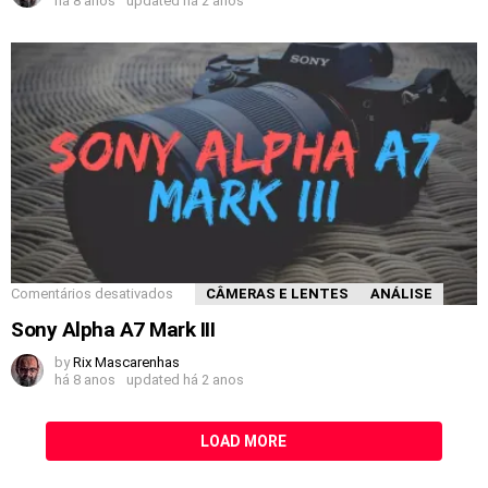
há 8 anos
updated
há 2 anos
Comentários desativados
CÂMERAS E LENTES
ANÁLISE
Sony Alpha A7 Mark III
by
Rix Mascarenhas
há 8 anos
updated
há 2 anos
LOAD MORE