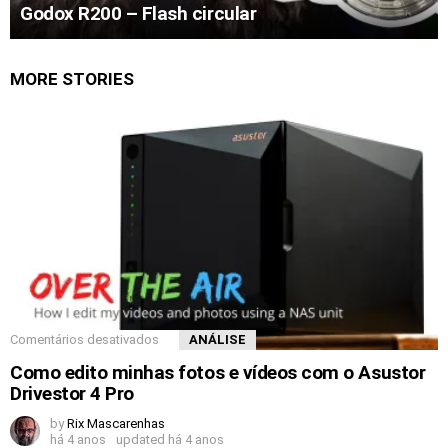
Godox R200 – Flash circular
MORE STORIES
Comentários desativados
ANÁLISE
Como edito minhas fotos e vídeos com o Asustor
Drivestor 4 Pro
by
Rix Mascarenhas
há 4 anos
updated
há 4 anos