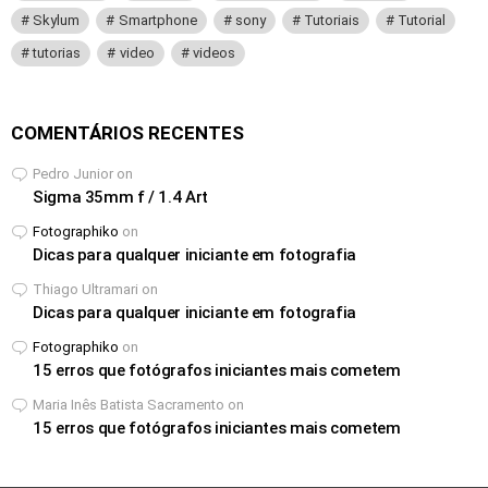
Skylum
Smartphone
sony
Tutoriais
Tutorial
tutorias
video
videos
COMENTÁRIOS RECENTES
Pedro Junior
on
Sigma 35mm f / 1.4 Art
Fotographiko
on
Dicas para qualquer iniciante em fotografia
Thiago Ultramari
on
Dicas para qualquer iniciante em fotografia
Fotographiko
on
15 erros que fotógrafos iniciantes mais cometem
Maria Inês Batista Sacramento
on
15 erros que fotógrafos iniciantes mais cometem