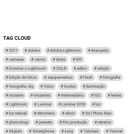
TAG CLOUD
2017
Adobe
Adobe Lightroom
Avançado
cameras
canon
dicas
DIY
Dominar o Lightroom
DSLR
editor
edição
Edição de fotos
equipamentos
Flash
fotografia
fotografia. diy
fotos
Godox
iluminação
iniciante
Iniciantes
intermediário
ISO
lentes
Lightroom
Luminar
Luminar 2018
luz
luz natural
Mirrorless
nikon
On1 Photo Raw
photoshop
presets
Pós produção
retratos
Skylum
Smartphone
sony
Tutoriais
Tutorial