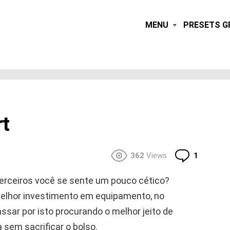
MENU
PRESETS G
rt
Commen
362
Views
1
 terceiros você se sente um pouco cético?
elhor investimento em equipamento, no
ar por isto procurando o melhor jeito de
sem sacrificar o bolso.