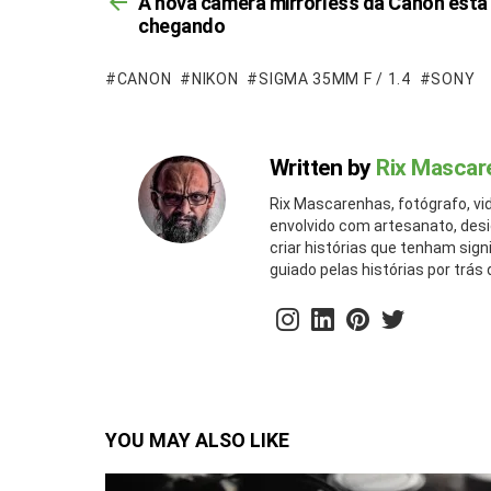
A nova câmera mirrorless da Canon está
chegando
CANON
NIKON
SIGMA 35MM F / 1.4
SONY
Written by
Rix Mascar
Rix Mascarenhas, fotógrafo, vi
envolvido com artesanato, desig
criar histórias que tenham sig
guiado pelas histórias por tr
instagram
linkedin
pinterest
twitter
YOU MAY ALSO LIKE