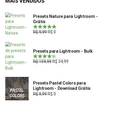
MAIS VENDIDOS
Presets Nature para Lightroom -
Grátis
R$
9,99
R$
0
Avaliação
5.00
de 5
Presets para Lightroom - Bulk
R$
159,99
R$
34,99
Avaliação
4.00
de 5
Presets Pastel Colors para
Lightroom - Download Grátis
R$
9,99
R$
0