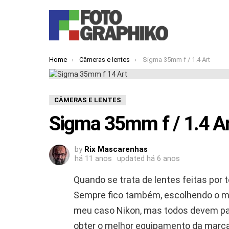
You are here:
Home
Câmeras e lentes
Sigma 35mm f / 1.4 Art
CÂMERAS E LENTES
Sigma 35mm f / 1.4 A
by
Rix Mascarenhas
há 11 anos
updated
há 6 anos
Quando se trata de lentes feitas por
Sempre fico também, escolhendo o m
meu caso Nikon, mas todos devem pass
obter o melhor equipamento da marca 