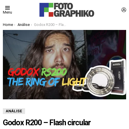
L
Menu
You are here:
Home
Análise
Godox R200 – Flash circular
ANÁLISE
Godox R200 – Flash circular