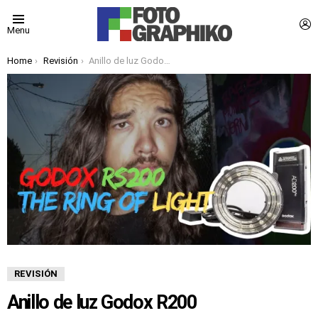
L
Menu
You are here:
Home
Revisión
Anillo de luz Godox R200
REVISIÓN
Anillo de luz Godox R200