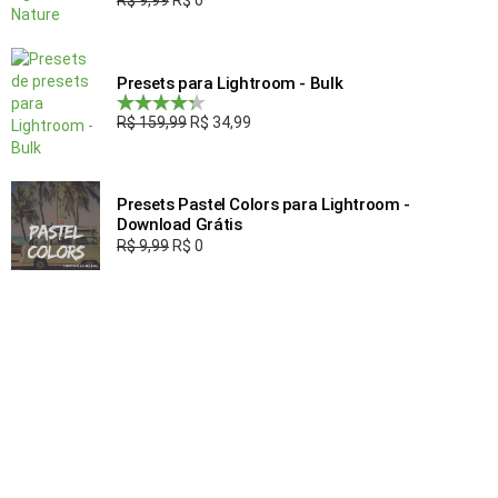
R$
9,99
R$
0
Avaliação
5.00
de 5
Presets para Lightroom - Bulk
R$
159,99
R$
34,99
Avaliação
4.00
de 5
Presets Pastel Colors para Lightroom -
Download Grátis
R$
9,99
R$
0