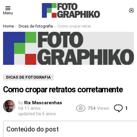
L
Menu
You are here:
Home
Dicas de fotografia
Como cropar retratos corretamente
DICAS DE FOTOGRAFIA
Como cropar retratos corretamente
by
Rix Mascarenhas
Co
há 11 anos
754
Views
1
updated
há 6 anos
Conteúdo do post