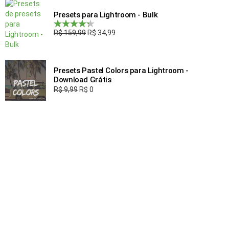
Presets para Lightroom - Bulk
R$
159,99
R$
34,99
Avaliação
4.00
de 5
Presets Pastel Colors para Lightroom -
Download Grátis
R$
9,99
R$
0