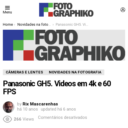
L
Menu
You are here:
Home
Novidades na fotografia
Panasonic GH5. Videos em 4k e 60 FPS
CÂMERAS E LENTES
NOVIDADES NA FOTOGRAFIA
Panasonic GH5. Videos em 4k e 60
FPS
by
Rix Mascarenhas
há 10 anos
updated
há 6 anos
Comentários desativados
266
Views