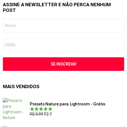
ASSINE A NEWSLETTER E NÃO PERCA NENHUM
POST
MAIS VENDIDOS
Presets Nature para Lightroom - Grátis
R$
9,99
R$
0
Avaliação
5.00
de 5