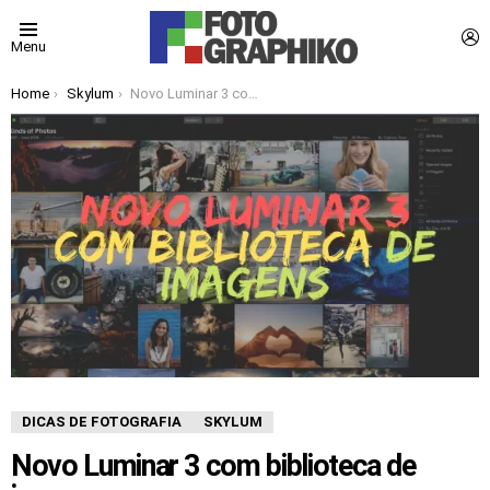
L
Menu
You are here:
Home
Skylum
Novo Luminar 3 com biblioteca de imagens
DICAS DE FOTOGRAFIA
SKYLUM
Novo Luminar 3 com biblioteca de