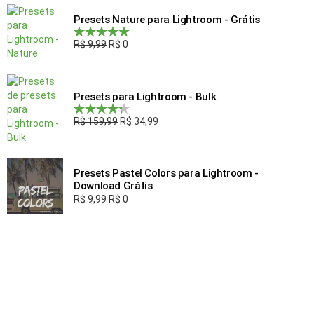
Presets Nature para Lightroom - Grátis
R$
9,99
R$
0
Avaliação
5.00
de 5
Presets para Lightroom - Bulk
R$
159,99
R$
34,99
Avaliação
4.00
de 5
Presets Pastel Colors para Lightroom -
Download Grátis
R$
9,99
R$
0