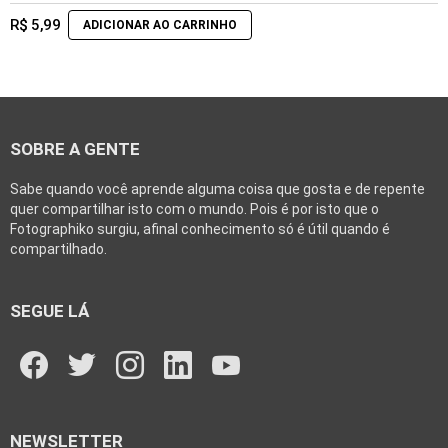
R$
5,99
ADICIONAR AO CARRINHO
SOBRE A GENTE
Sabe quando você aprende alguma coisa que gosta e de repente
quer compartilhar isto com o mundo. Pois é por isto que o
Fotographiko surgiu, afinal conhecimento só é útil quando é
compartilhado.
SEGUE LÁ
facebook
twitter
instagram
linkedin
youtube
NEWSLETTER