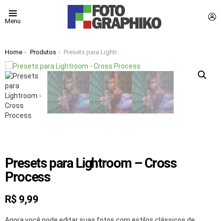
L
Menu
You are here:
Home
Produtos
Presets para Lightroom – Cross Process
Presets para Lightroom – Cross
Process
R$
9,99
Agora você pode editar suas fotos com estilos clássicos de