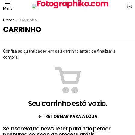
L
Menu
You are here:
Home
Carrinho
CARRINHO
Confira as quantidades em seu carrinho antes de finalizar a
compra.
Seu carrinho está vazio.
RETORNAR PARA A LOJA
Se inscreva na newslleter para não perder
nenhuma coleção de presets grátis