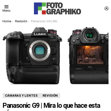
L
Menu
You are here:
Home
Revisión
Panasonic G9 | Mira lo que hace esta cámara
CÁMARAS Y LENTES
REVISIÓN
Panasonic G9 | Mira lo que hace esta