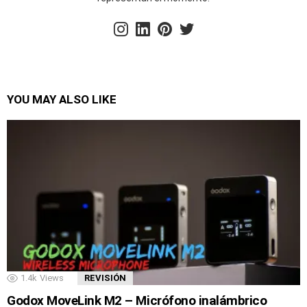
instagram
linkedin
pinterest
twitter
YOU MAY ALSO LIKE
1.4k
Views
REVISIÓN
Godox MoveLink M2 – Micrófono inalámbrico