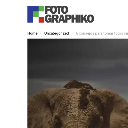
You are here:
Home
Uncategorized
6 consejos para tomar fotos sú