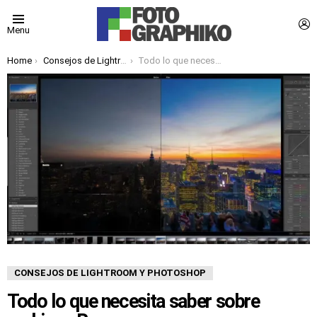
L
Menu
You are here:
Home
Consejos de Lightroom y Photoshop
Todo lo que necesita saber sobre archivos Raw
CONSEJOS DE LIGHTROOM Y PHOTOSHOP
Todo lo que necesita saber sobre