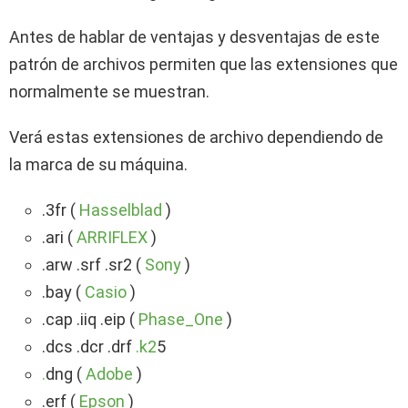
Antes de hablar de ventajas y desventajas de este
patrón de archivos permiten que las extensiones que
normalmente se muestran.
Verá estas extensiones de archivo dependiendo de
la marca de su máquina.
.3fr (
Hasselblad
)
.ari (
ARRIFLEX
)
.arw .srf .sr2 (
Sony
)
.bay (
Casio
)
.cap .iiq .eip (
Phase_One
)
.dcs .dcr .drf
.k2
5
.
dng (
Adobe
)
.erf (
Epson
)