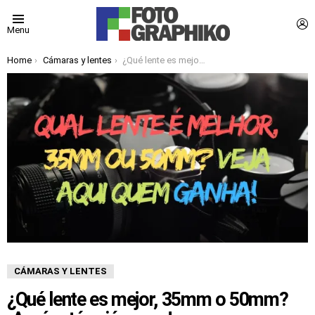
L
Menu
You are here:
Home
Cámaras y lentes
¿Qué lente es mejor, 35mm o 50mm? ¡Aquí está quién gana!
CÁMARAS Y LENTES
¿Qué lente es mejor, 35mm o 50mm?