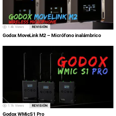
1.4k
Views
REVISIÓN
Godox MoveLink M2 – Micrófono inalámbrico
1.1k
Views
REVISIÓN
Godox WMicS1 Pro