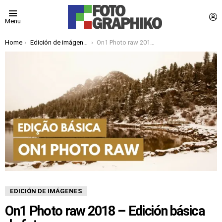
L
Menu
You are here:
Home
Edición de imágenes
On1 Photo raw 2018 – Edición básica de fotos
EDICIÓN DE IMÁGENES
On1 Photo raw 2018 – Edición básica