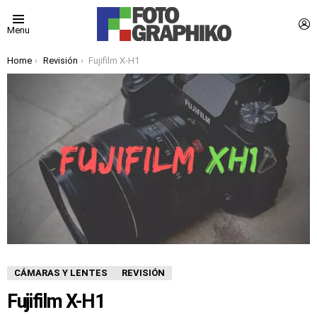
L
Menu
You are here:
Home
Revisión
Fujifilm X-H1
CÁMARAS Y LENTES
REVISIÓN
Fujifilm X-H1